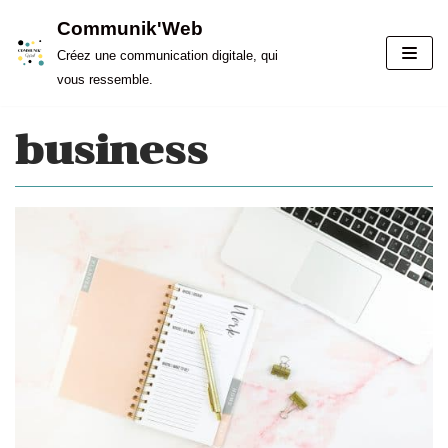
Aller
Communik'Web
au
Créez une communication digitale, qui
contenu
vous ressemble.
business